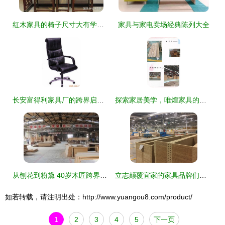
红木家具的椅子尺寸大有学问 家具
家具与家电卖场经典陈列大全
长安富得利家具厂的跨界启示 当工匠精神遇见美妆匠造
探索家居美学，唯煌家具的精致之旅
从刨花到粉黛 40岁木匠跨界创办化妆品厂的逆袭之路
立志颠覆宜家的家具品牌们，可以向宜家供应链学点什么？
如若转载，请注明出处：http://www.yuangou8.com/product/
1
2
3
4
5
下一页