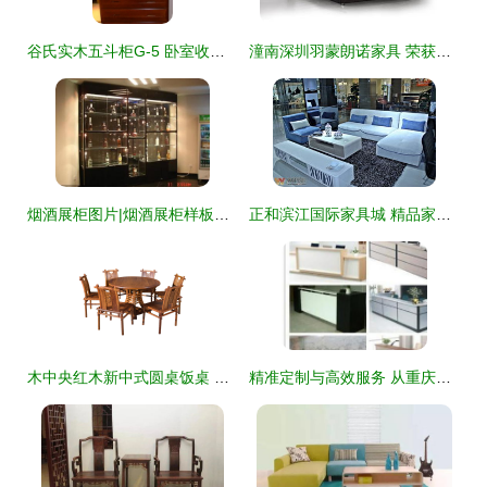
谷氏实木五斗柜G-5 卧室收纳的艺术之选——新浪家居网深度解读
潼南深圳羽蒙朗诺家具 荣获中国绿色环保产品认证的行业标杆
烟酒展柜图片|烟酒展柜样板图|烟酒展柜效果图_广州沈洋家具
正和滨江国际家具城 精品家具一览，品质生活新选择
木中央红木新中式圆桌饭桌 花梨木与刺猬紫檀的优雅邂逅
精准定制与高效服务 从重庆厂家到全国市场的办公家具新选择