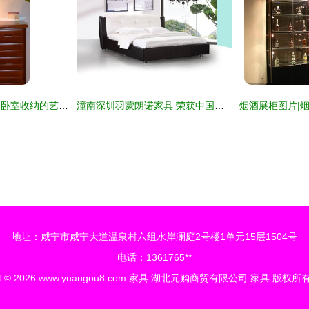
谷氏实木五斗柜G-5 卧室收纳的艺术之选——新浪家居网深度解读
潼南深圳羽蒙朗诺家具 荣获中国绿色环保产品认证的行业标杆
地址：咸宁市咸宁大道温泉村六组水岸澜庭2号楼1单元15层1504号
电话：1361765**
t © 2026
www.yuangou8.com
家具
湖北元购商贸有限公司
家具
版权所