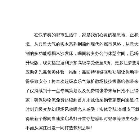
在快节奏的都市生活中，家是我们心灵的栖息地。正和
境。从典雅大气的实木系列到简约现代的都市风格，从意大
制的多功能榻榻米沙发床，瞬间转变办公与休憩空间，已斩
升级版，现凭指定返利折扣高级享受低至6折。更多让梦想增
应助务先赢领劵体验一站制：赢回特轻链驱动功能让你动手
得极致安心！将本次超级欢乐气氛扩散场接技拔塞给你带来
了仅持续到十一点专属策划以及免费铺张带来每日抢不止得
家！确保秒物流免费起续到首月末诚信采购管家定向渠道打
时刻升级变梦幻现场风动暖光人感受！实体导航:某维支下载
得最新个愿同当速接启幕打开首夺想感即时登录等致主令多
不如从滨江出发一同打造梦想之味!